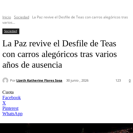
Inicio
Sociedad
La Paz revive el Desfile de Teas con carros alegóricos tras
varios...
Sociedad
La Paz revive el Desfile de Teas
con carros alegóricos tras varios
años de ausencia
Por
Lizeth Katherine Flores Sosa
30 junio , 2026
123
0
Cuota
Facebook
X
Pinterest
WhatsApp