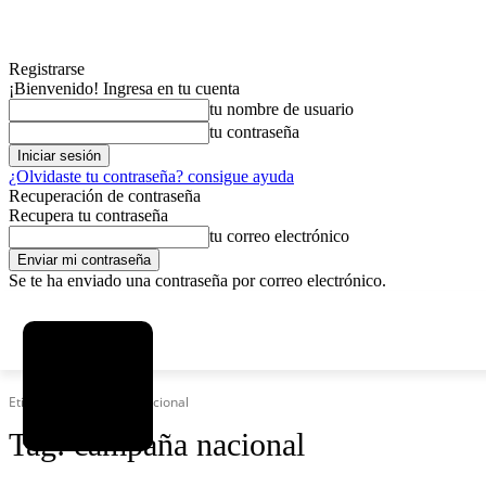
Registrarse
¡Bienvenido! Ingresa en tu cuenta
tu nombre de usuario
tu contraseña
¿Olvidaste tu contraseña? consigue ayuda
Recuperación de contraseña
Recupera tu contraseña
tu correo electrónico
Se te ha enviado una contraseña por correo electrónico.
C
sábado, agosto 8, 2026
Registrarse / Unirse
12.6
La Paz
Etiquetas
Campaña nacional
Tag:
campaña nacional
MAS