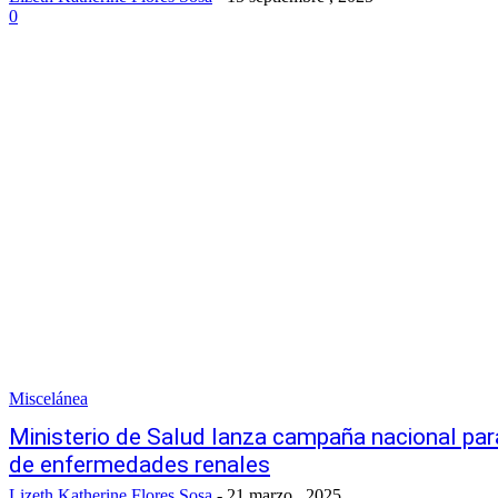
0
Miscelánea
Ministerio de Salud lanza campaña nacional para
de enfermedades renales
Lizeth Katherine Flores Sosa
-
21 marzo , 2025