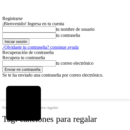
Registrarse
¡Bienvenido! Ingresa en tu cuenta
tu nombre de usuario
tu contraseña
¿Olvidaste tu contraseña? consigue ayuda
Recuperación de contraseña
Recupera tu contraseña
tu correo electrónico
Se te ha enviado una contraseña por correo electrónico.
C
sábado, agosto 8, 2026
Registrarse / Unirse
4.6
La Paz
Etiquetas
Canciones para regalar
Tag:
canciones para regalar
MAS