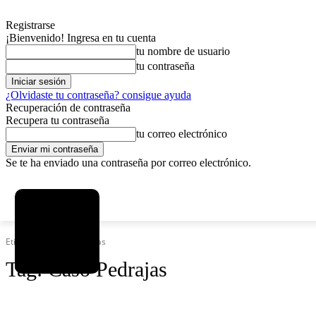
Registrarse
¡Bienvenido! Ingresa en tu cuenta
tu nombre de usuario
tu contraseña
¿Olvidaste tu contraseña? consigue ayuda
Recuperación de contraseña
Recupera tu contraseña
tu correo electrónico
Se te ha enviado una contraseña por correo electrónico.
C
sábado, agosto 8, 2026
Registrarse / Unirse
6.1
La Paz
Etiquetas
Caso Pedrajas
Tag:
Caso Pedrajas
SOCIEDAD
POLÍTICA
DEPORTES
INICIO