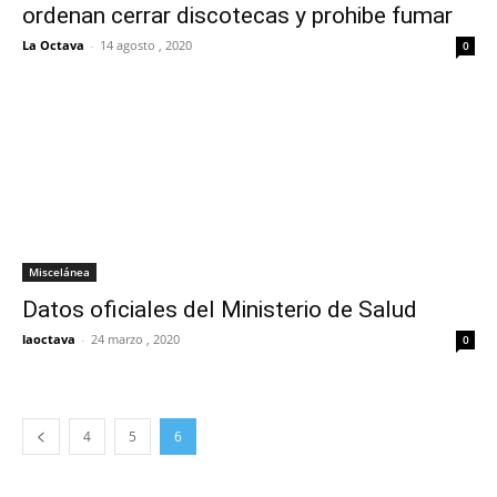
ordenan cerrar discotecas y prohibe fumar
La Octava
-
14 agosto , 2020
0
Miscelánea
Datos oficiales del Ministerio de Salud
laoctava
-
24 marzo , 2020
0
4
5
6