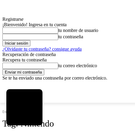
Registrarse
¡Bienvenido! Ingresa en tu cuenta
tu nombre de usuario
tu contraseña
¿Olvidaste tu contraseña? consigue ayuda
Recuperación de contraseña
Recupera tu contraseña
tu correo electrónico
Se te ha enviado una contraseña por correo electrónico.
C
domingo, agosto 9, 2026
Registrarse / Unirse
6.2
La Paz
Etiquetas
Nintendo
Tag:
Nintendo
MAS