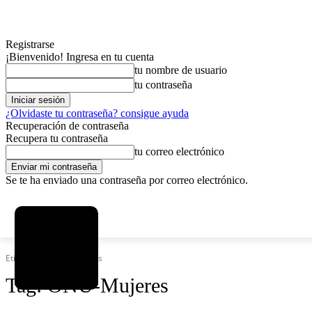
Registrarse
¡Bienvenido! Ingresa en tu cuenta
tu nombre de usuario
tu contraseña
¿Olvidaste tu contraseña? consigue ayuda
Recuperación de contraseña
Recupera tu contraseña
tu correo electrónico
Se te ha enviado una contraseña por correo electrónico.
C
domingo, agosto 9, 2026
Registrarse / Unirse
4.2
La Paz
Etiquetas
ONU-Mujeres
Tag:
ONU-Mujeres
MAS