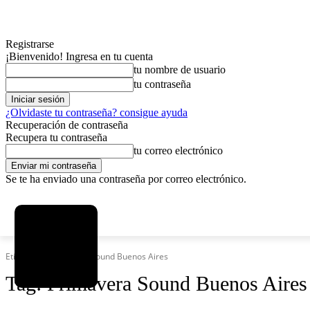
Registrarse
¡Bienvenido! Ingresa en tu cuenta
tu nombre de usuario
tu contraseña
¿Olvidaste tu contraseña? consigue ayuda
Recuperación de contraseña
Recupera tu contraseña
tu correo electrónico
Se te ha enviado una contraseña por correo electrónico.
C
sábado, agosto 8, 2026
Registrarse / Unirse
6.1
La Paz
Etiquetas
Primavera Sound Buenos Aires
Tag:
Primavera Sound Buenos Aires
MAS