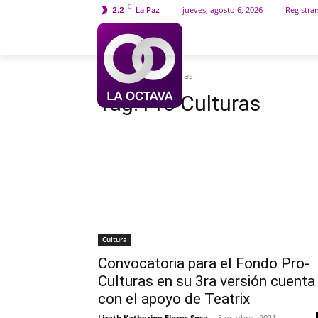
C
jueves, agosto 6, 2026
Registrar
2.2
La Paz
INICIO
SOCIEDAD
Etiquetas
Pro Culturas
Tag:
Pro Culturas
Cultura
Convocatoria para el Fondo Pro-
Culturas en su 3ra versión cuenta
con el apoyo de Teatrix
Lizeth Katherine Flores Sosa
-
5 octubre , 2021