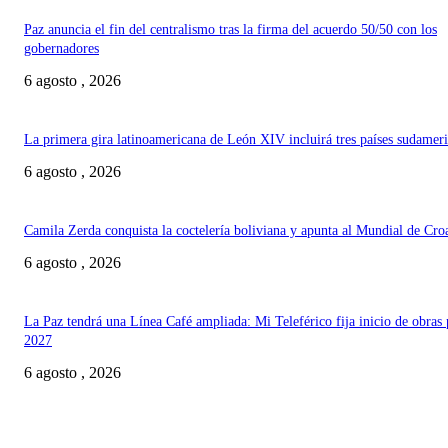
Paz anuncia el fin del centralismo tras la firma del acuerdo 50/50 con los
gobernadores
6 agosto , 2026
La primera gira latinoamericana de León XIV incluirá tres países sudamer
6 agosto , 2026
Camila Zerda conquista la coctelería boliviana y apunta al Mundial de Cro
6 agosto , 2026
La Paz tendrá una Línea Café ampliada: Mi Teleférico fija inicio de obras 
2027
6 agosto , 2026