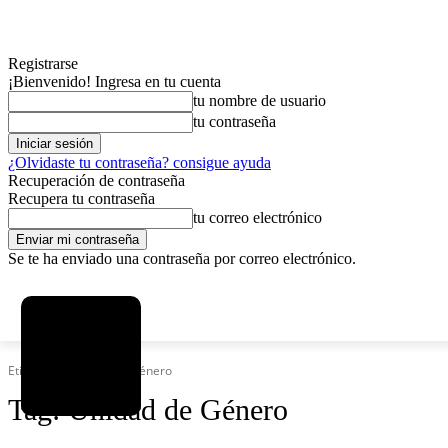
Registrarse
¡Bienvenido! Ingresa en tu cuenta
tu nombre de usuario
tu contraseña
¿Olvidaste tu contraseña? consigue ayuda
Recuperación de contraseña
Recupera tu contraseña
tu correo electrónico
Se te ha enviado una contraseña por correo electrónico.
C
sábado, agosto 8, 2026
Registrarse / Unirse
6.1
La Paz
Etiquetas
Unidad de Género
Tag:
Unidad de Género
MAS