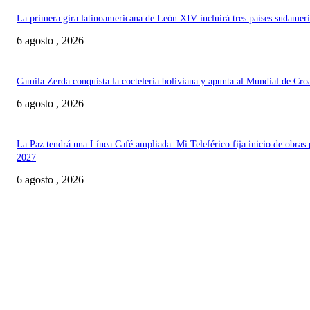
La primera gira latinoamericana de León XIV incluirá tres países sudamer
6 agosto , 2026
Camila Zerda conquista la coctelería boliviana y apunta al Mundial de Cro
6 agosto , 2026
La Paz tendrá una Línea Café ampliada: Mi Teleférico fija inicio de obras 
2027
6 agosto , 2026