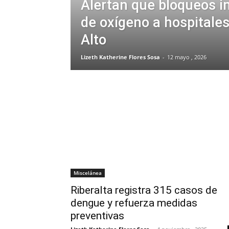
Alertan que bloqueos i
de oxígeno a hospitales
Alto
Lizeth Katherine Flores Sosa
-
12 mayo , 2026
Miscelánea
Riberalta registra 315 casos de
dengue y refuerza medidas
preventivas