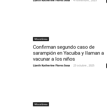
Lizeth Katherine Flores Sosa
-
4 noviembre , 2025
Miscelánea
Confirman segundo caso de
sarampión en Yacuiba y llaman a
vacunar a los niños
Lizeth Katherine Flores Sosa
-
23 octubre , 2025
Miscelánea