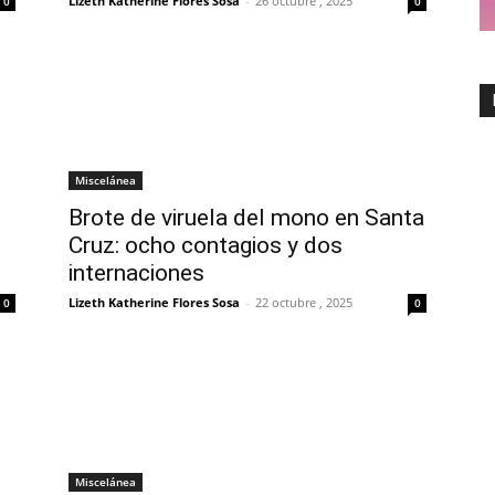
Lizeth Katherine Flores Sosa
-
26 octubre , 2025
0
0
Miscelánea
Brote de viruela del mono en Santa
Cruz: ocho contagios y dos
internaciones
Lizeth Katherine Flores Sosa
-
22 octubre , 2025
0
0
Miscelánea