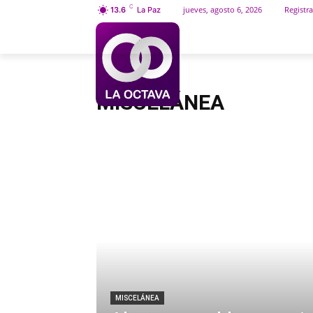
C
jueves, agosto 6, 2026
Registra
13.6
La Paz
INICIO
SOCIEDAD
Inicio
Miscelánea
MISCELÁNEA
MISCELÁNEA