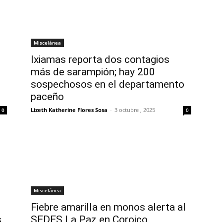
Miscelánea
Ixiamas reporta dos contagios
más de sarampión; hay 200
sospechosos en el departamento
paceño
Lizeth Katherine Flores Sosa
-
3 octubre , 2025
0
0
Miscelánea
Fiebre amarilla en monos alerta al
s
SEDES La Paz en Coroico