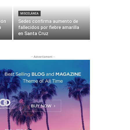
MISCELÁNEA
ión
Sedes confirma aumento de
n
fallecidos por fiebre amarilla
en Santa Cruz
- Advertisment -