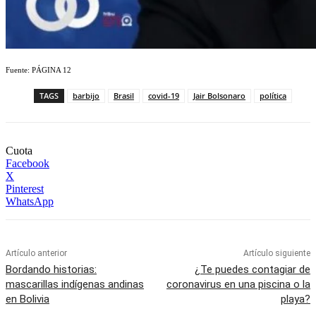
Fuente: PÁGINA 12
TAGS
barbijo
Brasil
covid-19
Jair Bolsonaro
política
Cuota
Facebook
X
Pinterest
WhatsApp
Artículo anterior
Artículo siguiente
Bordando historias:
¿Te puedes contagiar de
mascarillas indígenas andinas
coronavirus en una piscina o la
en Bolivia
playa?