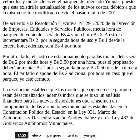
vehículos y motocicletas en el parqueo del mercado Yungas, puesto
que esta existirá la actualización de los nuevos costos, debido a que
la misma no fue modificada desde el pasado julio de 2001.
De acuerdo a la Resolución Ejecutiva Nº 291/2020 de la Dirección
de Empresas, Entidades y Servicios Públicos, media hora de
parqueo de vehículos será de Bs 4 y una hora Bs 6. A esto se
incrementara Bs 2 por la segunda hora de uso y Bs 1 desde la
tercera hora; además, será Bs 4 por hora.
Por otro lado, el costo de estacionamiento para las motocicletas será
de Bs 2 por media hora y Bs 3,50 por una hora, pues el propietario
deberá aumentar Bs 1 por la segunda hora y Bs 0,50 desde la tercera
hora. El tarifario dispone de Bs 2 adicional por hora en caso que el
parqueo ya esté cerrado.
La resolución establece que los montos que rigen en este parqueo
están desactualizados, además indica que se hizo un análisis
financiero para las nuevas disposiciones que se asumen en
cumplimiento de las atribuciones municipales establecidas en la
Constitución Política del Estado, en la Ley 031, Marco de
Autonomías y Descentralización Andrés Ibáñez y en la Ley 482 de
Gobiernos Autónomos Municipales.
TAGS
elevo
parqueo
tarifas
yungas