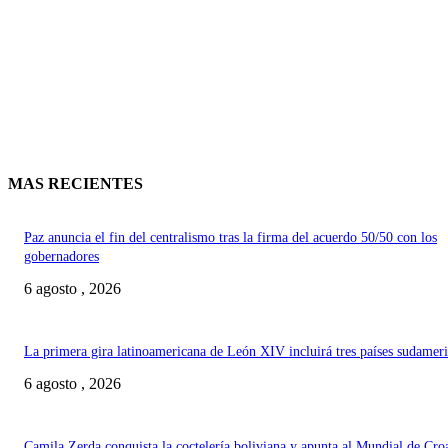
MAS RECIENTES
Paz anuncia el fin del centralismo tras la firma del acuerdo 50/50 con los
gobernadores
6 agosto , 2026
La primera gira latinoamericana de León XIV incluirá tres países sudamer
6 agosto , 2026
Camila Zerda conquista la coctelería boliviana y apunta al Mundial de Cro