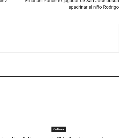
diez
Emanuel Ponce ex jugador de San José busca
apadrinar al niño Rodrigo
Cultura