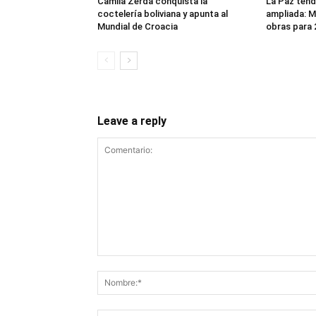
Camila Zerda conquista la
La Paz tend
coctelería boliviana y apunta al
ampliada: Mi
Mundial de Croacia
obras para 
Leave a reply
Comentario: