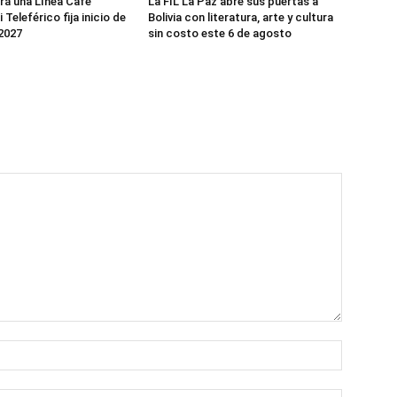
rá una Línea Café
La FIL La Paz abre sus puertas a
 Teleférico fija inicio de
Bolivia con literatura, arte y cultura
2027
sin costo este 6 de agosto
Nombre: