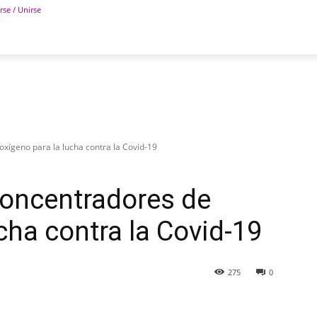
rse / Unirse
POLÍTICA
DEPORTES
TECNOLOGÍA
COLUM
oxígeno para la lucha contra la Covid-19
 concentradores de
cha contra la Covid-19
275
0