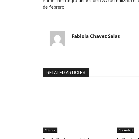
Primer Reintegro del 5% del IVA se realizará el 
de febrero
Fabiola Chavez Salas
RELATED ARTICLES
Cultura
Sociedad