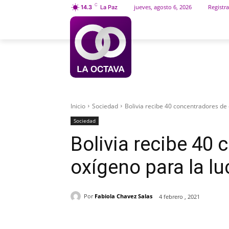
C
jueves, agosto 6, 2026
Registra
14.3
La Paz
INICIO
SOCIEDAD
Inicio
Sociedad
Bolivia recibe 40 concentradores de 
Sociedad
Bolivia recibe 40
oxígeno para la lu
Por
Fabiola Chavez Salas
4 febrero , 2021
Cuota