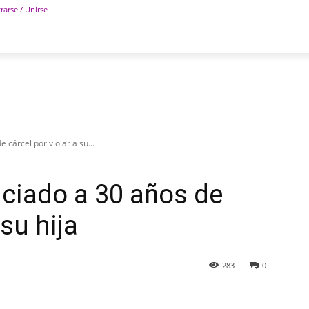
rarse / Unirse
POLÍTICA
DEPORTES
TECNOLOGÍA
COLUM
cárcel por violar a su...
ciado a 30 años de
 su hija
283
0