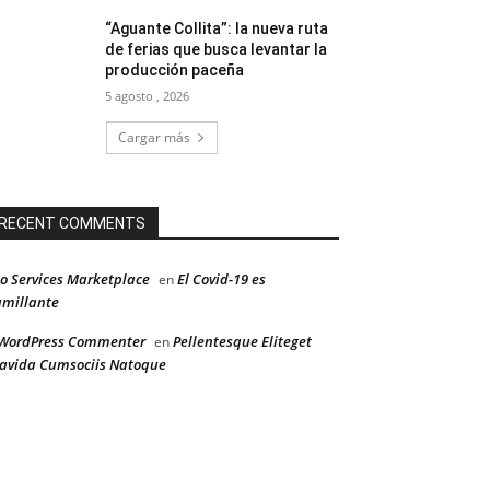
“Aguante Collita”: la nueva ruta
de ferias que busca levantar la
producción paceña
5 agosto , 2026
Cargar más
RECENT COMMENTS
o Services Marketplace
El Covid-19 es
en
millante
WordPress Commenter
Pellentesque Eliteget
en
avida Cumsociis Natoque