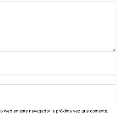
Nombre:
Correo
electróni
Sitio
web:
itio web en este navegador la próxima vez que comente.