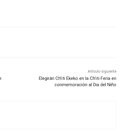
Artículo siguiente
e
Elegirán Ch’iti Ekeko en la Ch’iti Feria en
conmemoración al Dia del Niño