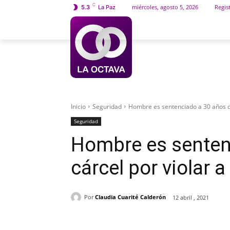
C
miércoles, agosto 5, 2026
Regist
5.3
La Paz
INICIO
SOCIEDAD
Inicio
Seguridad
Hombre es sentenciado a 30 años de 
Seguridad
Hombre es senten
cárcel por violar a
Por
Claudia Cuarité Calderón
12 abril , 2021
Cuota