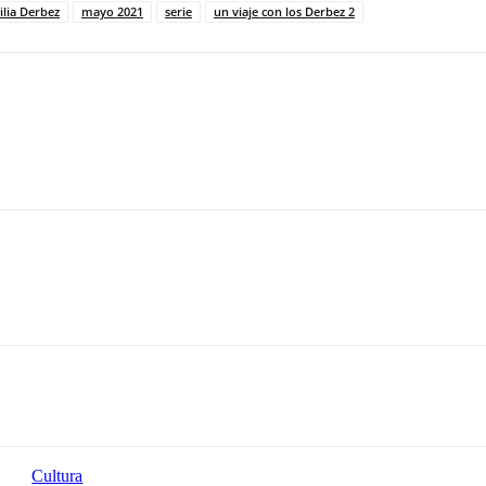
ilia Derbez
mayo 2021
serie
un viaje con los Derbez 2
Cultura