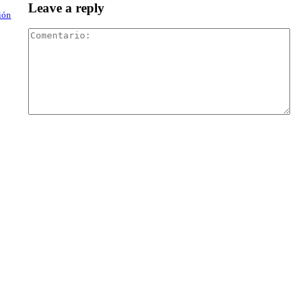
Leave a reply
tión
Com