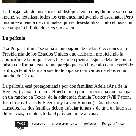
La Purga trata de una sociedad distópica en la que, durante solo una
noche, se legalizan todos los crímenes, incluyendo el asesinato. Pero
una nueva banda de criminales quiere desestabilizar todo el país con
su campaña infinita de caos y masacre.
La película
‘La Purga: Infinita’ se sitúa al año siguiente de las Elecciones a la
Presidencia de los Estados Unidos que acabaron propiciando la
abolición de la purga. Pero, hay quien piensa seguir adelante con la
misma de forma ilegal y una pareja que está huyendo de un cártel de
la droga tendrá la mala suerte de toparse con varios de ellos en un
rancho de Texas.
La película está protagonizada por dos familias: Adela (Ana de la
Reguera) y Juan (Tenoch Huerta), una pareja mexicana que trabaja
en un rancho en Texas, de la adinerada familia Tucker (Will Patton,
Josh Lucas, Cassidy Freeman y Leven Rambin). Cuando son
atacados, las dos familias deben trabajar juntas y dejar a un lado sus
diferencias, mientras todo el país sucumbe al caos.
TAGS
#estreno
entretenimiento
película
Purga Infinita
saga