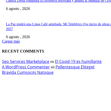
Camila Zerda conquista la coctelería boliviana y apunta al Mundial de Cro
6 agosto , 2026
La Paz tendrá una Línea Café ampliada: Mi Teleférico fija inicio de obras 
2027
6 agosto , 2026
Cargar más
RECENT COMMENTS
Seo Services Marketplace
El Covid-19 es humillante
en
A WordPress Commenter
Pellentesque Eliteget
en
Bravida Cumsociis Natoque