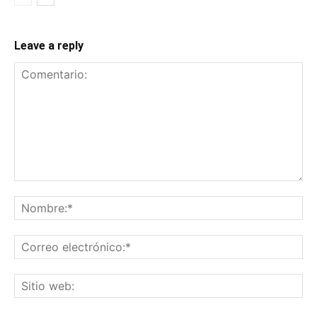
Leave a reply
Comentario:
No
Co
ele
Sit
we