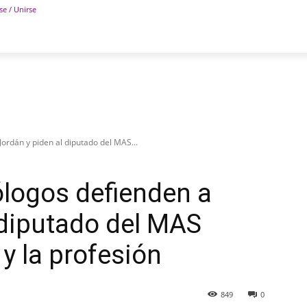
se / Unirse
POLÍTICA
DEPORTES
TECNOLOGÍA
COLUM
ordán y piden al diputado del MAS...
logos defienden a
 diputado del MAS
 y la profesión
849
0