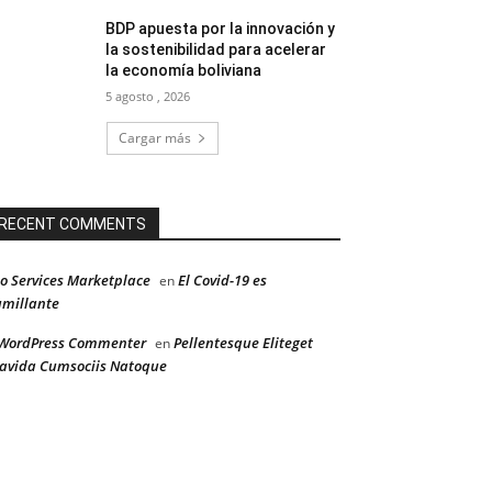
BDP apuesta por la innovación y
la sostenibilidad para acelerar
la economía boliviana
5 agosto , 2026
Cargar más
RECENT COMMENTS
o Services Marketplace
El Covid-19 es
en
millante
WordPress Commenter
Pellentesque Eliteget
en
avida Cumsociis Natoque