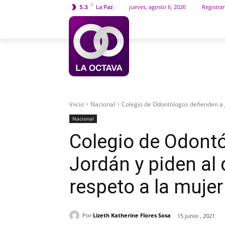
C
jueves, agosto 6, 2026
Registrar
5.3
La Paz
INICIO
SOCIEDAD
Inicio
Nacional
Colegio de Odontólogos defienden a J
Nacional
Colegio de Odontó
Jordán y piden al
respeto a la mujer
Por
Lizeth Katherine Flores Sosa
15 junio , 2021