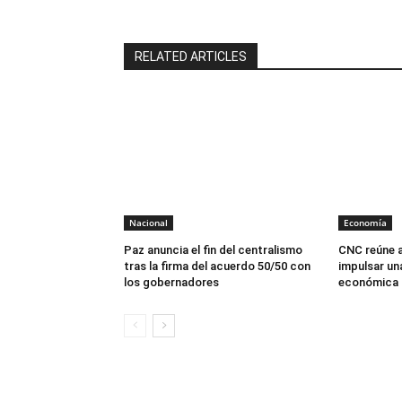
RELATED ARTICLES
Nacional
Economía
Paz anuncia el fin del centralismo
CNC reúne a
tras la firma del acuerdo 50/50 con
impulsar un
los gobernadores
económica p