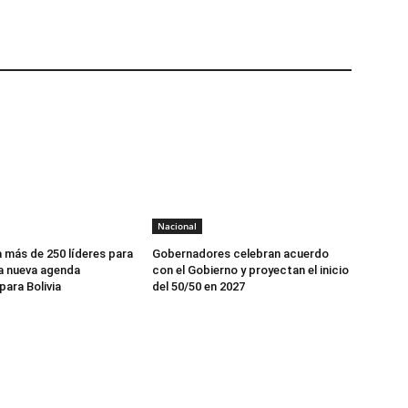
Nacional
 más de 250 líderes para
Gobernadores celebran acuerdo
a nueva agenda
con el Gobierno y proyectan el inicio
ara Bolivia
del 50/50 en 2027