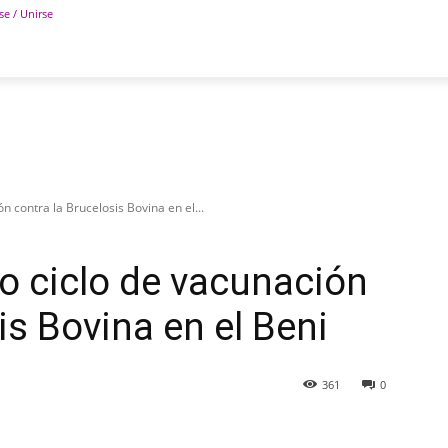
se / Unirse
POLÍTICA
DEPORTES
TECNOLOGÍA
COLUM
n contra la Brucelosis Bovina en el...
o ciclo de vacunación
is Bovina en el Beni
361
0