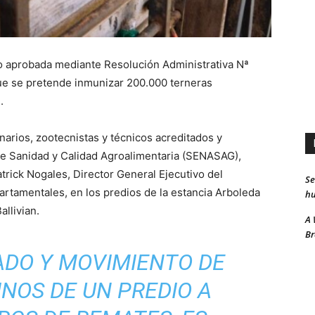
o aprobada mediante Resolución Administrativa Nª
que se pretende inmunizar 200.000 terneras
.
arios, zootecnistas y técnicos acreditados y
 de Sanidad y Calidad Agroalimentaria (SENASAG),
 Patrick Nogales, Director General Ejecutivo del
Se
amentales, en los predios de la estancia Arboleda
hu
llivian.
A 
Br
ADO Y MOVIMIENTO DE
NOS DE UN PREDIO A