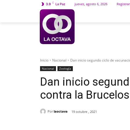
C
jueves, agosto 6, 2026
Registrar
3.9
La Paz
INICIO
SOCIEDAD
Inicio
Nacional
Dan inicio segundo ciclo de vacunació
Nacional
Zoología
Dan inicio segund
contra la Brucelos
Por
laoctava
19 octubre , 2021
Cuota