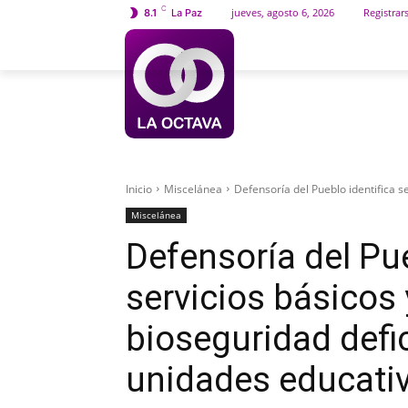
C
jueves, agosto 6, 2026
Registrar
8.1
La Paz
INICIO
SOCIEDAD
Inicio
Miscelánea
Defensoría del Pueblo identifica s
Miscelánea
Defensoría del Pue
servicios básicos
bioseguridad defi
unidades educati