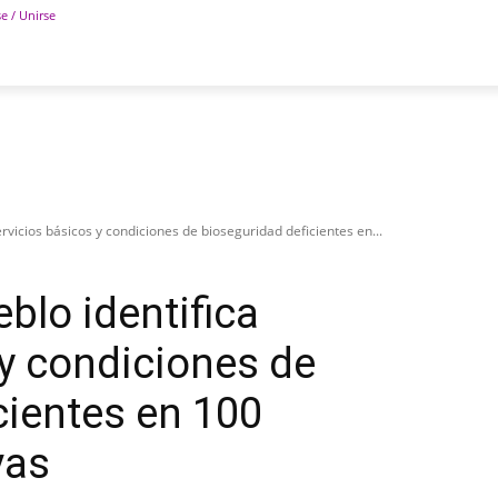
se / Unirse
POLÍTICA
DEPORTES
TECNOLOGÍA
COLUM
ervicios básicos y condiciones de bioseguridad deficientes en...
blo identifica
 y condiciones de
cientes en 100
vas