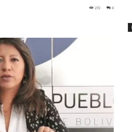
272
0