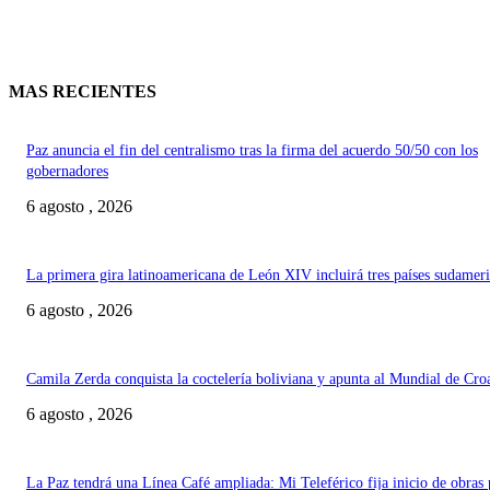
MAS RECIENTES
Paz anuncia el fin del centralismo tras la firma del acuerdo 50/50 con los
gobernadores
6 agosto , 2026
La primera gira latinoamericana de León XIV incluirá tres países sudamer
6 agosto , 2026
Camila Zerda conquista la coctelería boliviana y apunta al Mundial de Cro
6 agosto , 2026
La Paz tendrá una Línea Café ampliada: Mi Teleférico fija inicio de obras 