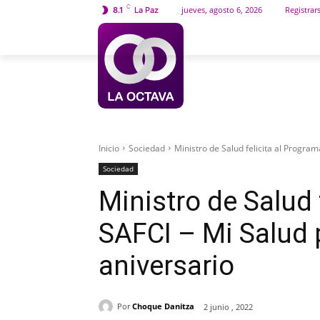
C
jueves, agosto 6, 2026
Registrar
8.1
La Paz
INICIO
SOCIEDAD
Inicio
Sociedad
Ministro de Salud felicita al Program
Sociedad
Ministro de Salud 
SAFCI – Mi Salud 
aniversario
Por
Choque Danitza
2 junio , 2022