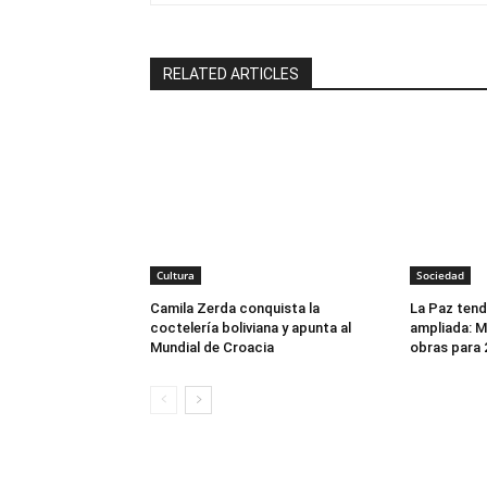
RELATED ARTICLES
Cultura
Sociedad
Camila Zerda conquista la
La Paz tend
coctelería boliviana y apunta al
ampliada: Mi
Mundial de Croacia
obras para 