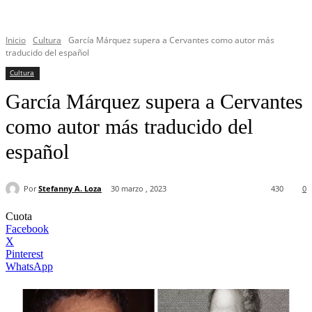
Inicio
Cultura
García Márquez supera a Cervantes como autor más
traducido del español
Cultura
García Márquez supera a Cervantes
como autor más traducido del
español
Por
Stefanny A. Loza
30 marzo , 2023
430
0
Cuota
Facebook
X
Pinterest
WhatsApp