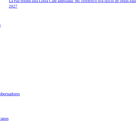
La Paz tendrá una Línea Café ampliada: Mi Teleférico fija inicio de obras par
2027
e
gobernadores
canos