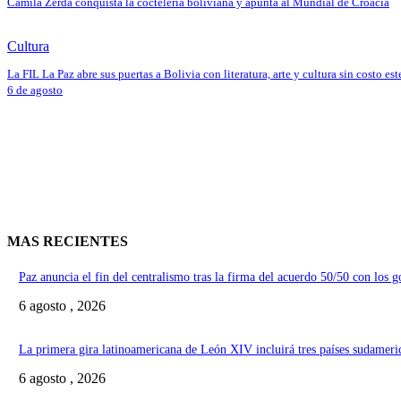
Camila Zerda conquista la coctelería boliviana y apunta al Mundial de Croacia
Cultura
La FIL La Paz abre sus puertas a Bolivia con literatura, arte y cultura sin costo est
6 de agosto
MAS RECIENTES
Paz anuncia el fin del centralismo tras la firma del acuerdo 50/50 con los 
6 agosto , 2026
La primera gira latinoamericana de León XIV incluirá tres países sudameri
6 agosto , 2026