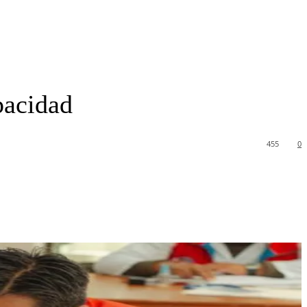
pacidad
455
0