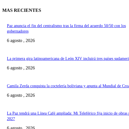
MAS RECIENTES
Paz anuncia el fin del centralismo tras la firma del acuerdo 50/50 con los
gobernadores
6 agosto , 2026
La primera gira latinoamericana de León XIV incluirá tres países sudamer
6 agosto , 2026
Camila Zerda conquista la coctelería boliviana y apunta al Mundial de Cro
6 agosto , 2026
La Paz tendrá una Línea Café ampliada: Mi Teleférico fija inicio de obras 
2027
6 agosto , 2026