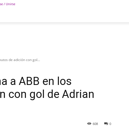
se / Unirse
POLÍTICA
DEPORTES
TECNOLOGÍA
COLUM
tos de adición con gol...
a a ABB en los
n con gol de Adrian
608
0