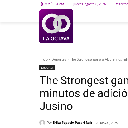
C
jueves, agosto 6, 2026
Registrar
2.2
La Paz
INICIO
SOCIEDAD
Inicio
Deportes
The Strongest gana a ABB en los minu
Deportes
The Strongest gan
minutos de adició
Jusino
Por
Erika Topacio Pacari Ruiz
26 mayo , 2025