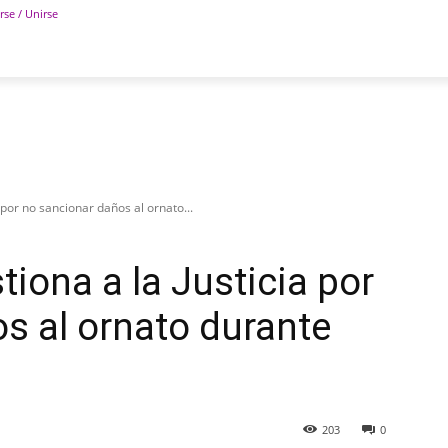
rse / Unirse
POLÍTICA
DEPORTES
TECNOLOGÍA
COLUM
a por no sancionar daños al ornato...
tiona a la Justicia por
s al ornato durante
203
0