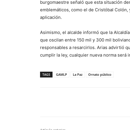
burgomaestre señaló que esta situación de
emblemáticos, como el de Cristóbal Colón, y
aplicación.
Asimismo, el alcalde informó que la Alcaldí
que oscilan entre 150 mil y 300 mil bolivian
responsables a resarcirlos. Arias advirtió q
cumplir la ley, cualquier nueva norma será i
TAGS
GAMLP
La Paz
Ornato público
Cuota