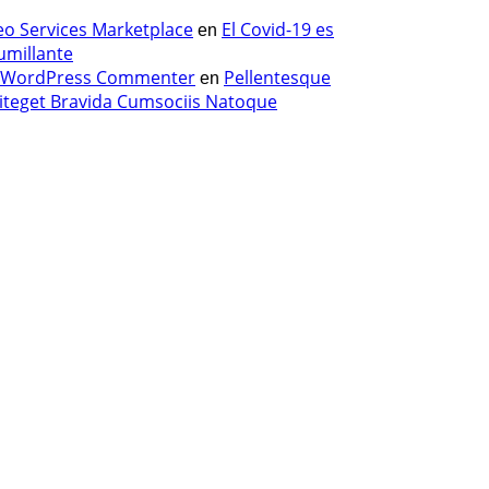
eo Services Marketplace
El Covid-19 es
en
umillante
 WordPress Commenter
Pellentesque
en
liteget Bravida Cumsociis Natoque