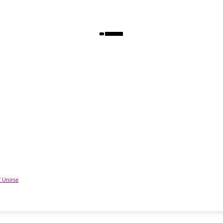
/ Unirse
AD
POLÍTICA
DEPORTES
TECNOLOGÍA
COLU