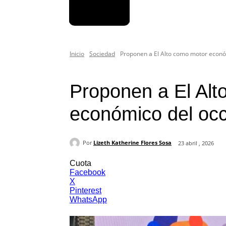
Inicio
Sociedad
Proponen a El Alto como motor económ
Sociedad
Proponen a El Alt
económico del occ
Por
Lizeth Katherine Flores Sosa
23 abril , 2026
Cuota
Facebook
X
Pinterest
WhatsApp