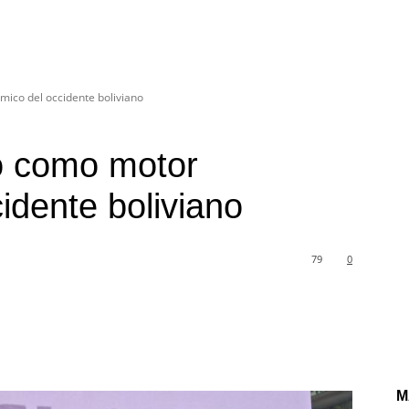
ico del occidente boliviano
o como motor
idente boliviano
79
0
M