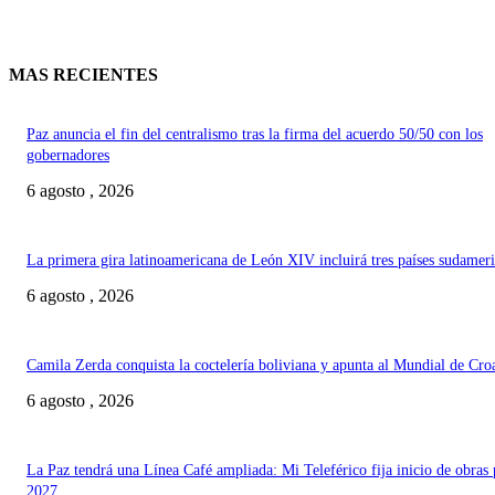
MAS RECIENTES
Paz anuncia el fin del centralismo tras la firma del acuerdo 50/50 con los
gobernadores
6 agosto , 2026
La primera gira latinoamericana de León XIV incluirá tres países sudamer
6 agosto , 2026
Camila Zerda conquista la coctelería boliviana y apunta al Mundial de Cro
6 agosto , 2026
La Paz tendrá una Línea Café ampliada: Mi Teleférico fija inicio de obras 
2027