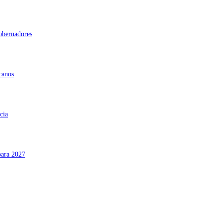
gobernadores
canos
cia
para 2027