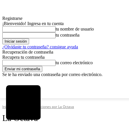
Registrarse
¡Bienvenido! Ingresa en tu cuenta
tu nombre de usuario
tu contraseña
¿Olvidaste tu contraseña? consigue ayuda
Recuperación de contraseña
Recupera tu contraseña
tu correo electrónico
Se te ha enviado una contraseña por correo electrónico.
C
sábado, agosto 8, 2026
Registrarse / Unirse
5.8
La Paz
Inicio
Autores
Publicaciones por La Octava
La Octava
MAS