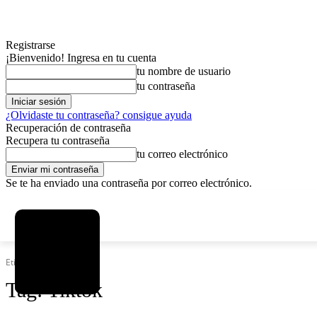
Registrarse
¡Bienvenido! Ingresa en tu cuenta
tu nombre de usuario
tu contraseña
¿Olvidaste tu contraseña? consigue ayuda
Recuperación de contraseña
Recupera tu contraseña
tu correo electrónico
Se te ha enviado una contraseña por correo electrónico.
C
sábado, agosto 8, 2026
Registrarse / Unirse
12.6
La Paz
Etiquetas
Tiktok
Tag:
Tiktok
MAS