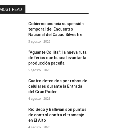
MOST READ
Gobierno anuncia suspensión
temporal del Encuentro
Nacional del Cacao Silvestre
5 agosto , 2026
“Aguante Collita”: la nueva ruta
de ferias que busca levantar la
producción paceña
5 agosto , 2026
Cuatro detenidos por robos de
celulares durante la Entrada
del Gran Poder
4 agosto , 2026
Río Seco y Ballivián son puntos
de control contra el trameaje
en El Alto
4 agosto , 2026