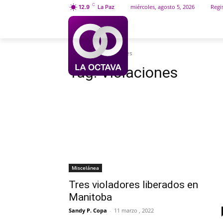
C
miércoles, agosto 5, 2026
Regis
12.9
La Paz
INICIO
SOCIEDAD
Etiquetas
Violaciones
Tag:
Violaciones
Miscelánea
Tres violadores liberados en
Manitoba
Sandy P. Copa
-
11 marzo , 2022