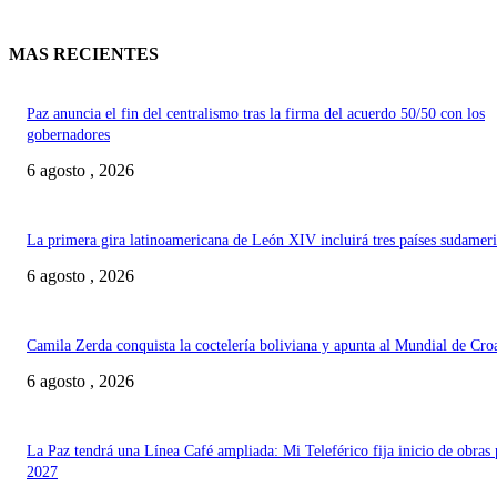
MAS RECIENTES
Paz anuncia el fin del centralismo tras la firma del acuerdo 50/50 con los
gobernadores
6 agosto , 2026
La primera gira latinoamericana de León XIV incluirá tres países sudamer
6 agosto , 2026
Camila Zerda conquista la coctelería boliviana y apunta al Mundial de Cro
6 agosto , 2026
La Paz tendrá una Línea Café ampliada: Mi Teleférico fija inicio de obras 
2027