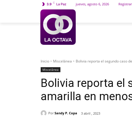
C
jueves, agosto 6, 2026
Registrar
3.9
La Paz
INICIO
SOCIEDAD
Inicio
Miscelánea
Bolivia reporta el segundo caso de
Miscelánea
Bolivia reporta el
amarilla en meno
Por
Sandy P. Copa
3 abril , 2023
Cuota