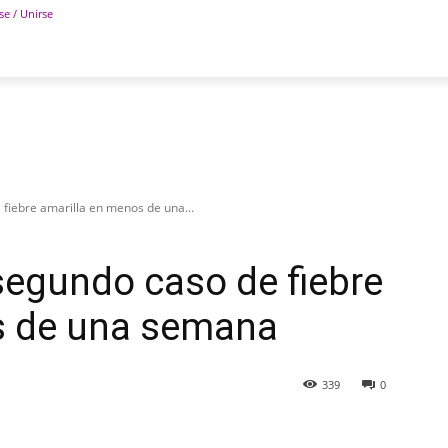
se / Unirse
POLÍTICA
DEPORTES
TECNOLOGÍA
COLUM
 fiebre amarilla en menos de una...
 segundo caso de fiebre
s de una semana
339
0