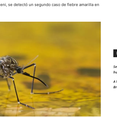
eni, se detectó un segundo caso de fiebre amarilla en
Se
hu
A 
Br