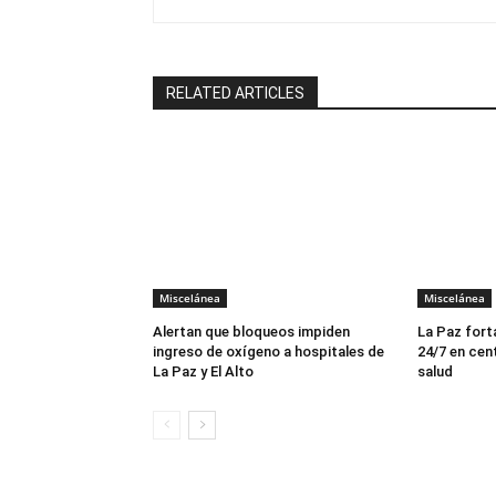
RELATED ARTICLES
Miscelánea
Miscelánea
Alertan que bloqueos impiden
La Paz fort
ingreso de oxígeno a hospitales de
24/7 en cen
La Paz y El Alto
salud