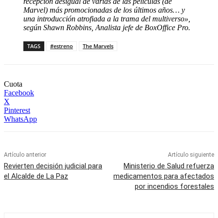
recepción desigual de varias de las películas (de
Marvel) más promocionadas de los últimos años… y
una introducción atrofiada a la trama del multiverso»,
según Shawn Robbins, Analista jefe de BoxOffice Pro.
TAGS
#estreno
The Marvels
Cuota
Facebook
X
Pinterest
WhatsApp
Artículo anterior
Artículo siguiente
Revierten decisión judicial para
Ministerio de Salud refuerza
el Alcalde de La Paz
medicamentos para afectados
por incendios forestales