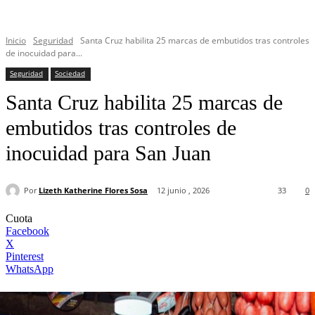
Inicio
Seguridad
Santa Cruz habilita 25 marcas de embutidos tras controles
de inocuidad para...
Seguridad
Sociedad
Santa Cruz habilita 25 marcas de
embutidos tras controles de
inocuidad para San Juan
Por
Lizeth Katherine Flores Sosa
12 junio , 2026
33
0
Cuota
Facebook
X
Pinterest
WhatsApp