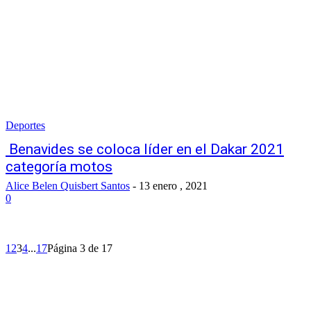
Deportes
Benavides se coloca líder en el Dakar 2021
categoría motos
Alice Belen Quisbert Santos
-
13 enero , 2021
0
1
2
3
4
...
17
Página 3 de 17