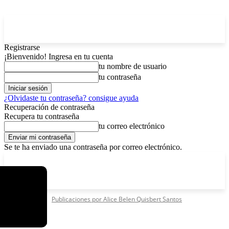
Registrarse
¡Bienvenido! Ingresa en tu cuenta
tu nombre de usuario
tu contraseña
¿Olvidaste tu contraseña? consigue ayuda
Recuperación de contraseña
Recupera tu contraseña
tu correo electrónico
Se te ha enviado una contraseña por correo electrónico.
C
domingo, agosto 9, 2026
Registrarse / Unirse
6.4
La Paz
Inicio
Autores
Publicaciones por Alice Belen Quisbert Santos